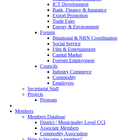
ICT Development
Bank, Finance & Insurance
Export Promotion
Trade Fairs
Energy & Environment
Forums
Binational & NRN Coordination
Social Service
Film & Entertainment
Capital Market
Foreign Employment
Councils
Industry Commerce
Commodity
Employers
Secretariat Staff
Projects
Program
Members
Members Database
District / Municipality Level CCI
Associate Members
Commodity Association
How to become a member?